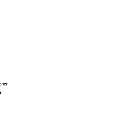
onen
n