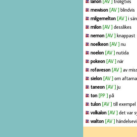
lanon
[AV ]
troligtvis
mewison
[AV ]
blindvis
milgemelton
[AV ]
i sä
milon
[AV ]
desslikes
nemon
[AV ]
knappast
noelkeon
[AV ]
nu
noelon
[AV ]
nutida
pokeon
[AV ]
när
rofaveson
[AV ]
av mis
sielon
[AV ]
om aftarna
taneon
[AV ]
ju
ton
[PP ]
på
tulon
[AV ]
till exempel
volkalon
[AV ]
det var 
walton
[AV ]
händelsevi