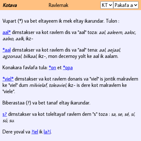
Kotava
Ravlemak
Vupart (*) va bet eltayeem ik mek eltay ikarundar. Tulon :
aal*
dimstakser va kot ravlem dis va "aal" toza:
aal, aaleem, aaloc,
aalxo, aalk
, ikz-
*aal
dimstakser va kot ravlem dis va "aal" tena:
aal, aejaal,
agzonaal, bilkaal
, ikz-, mon decemoy yolt ke aal ik aalam.
Konakara favlafa tula:
*on
et
*opa
*viel*
dimstakser va kot ravlem donaris va "viel" is jontik malravlem
ke "viel" dum
milvielaf, toleaviel
, ikz- is dere kot malravlem ke
"viele".
Biberastaa (?) va bet tanaf eltay ikarundar.
s?
dimstakser va kot toleltayaf ravlem dem "s" toza :
sa, se, sé, sí,
sú, su
.
Dere yoval va
?iel
ik
la?í
.