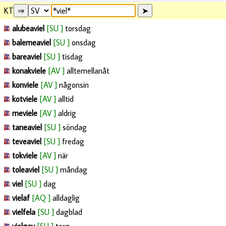
KT
alubeaviel
[SU ]
torsdag
balemeaviel
[SU ]
onsdag
bareaviel
[SU ]
tisdag
konakviele
[AV ]
alltemellanåt
konviele
[AV ]
någonsin
kotviele
[AV ]
alltid
meviele
[AV ]
aldrig
taneaviel
[SU ]
söndag
teveaviel
[SU ]
fredag
tokviele
[AV ]
när
toleaviel
[SU ]
måndag
viel
[SU ]
dag
vielaf
[AQ ]
alldaglig
vielfela
[SU ]
dagblad