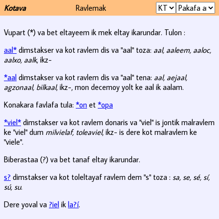
Kotava
Ravlemak
Vupart (*) va bet eltayeem ik mek eltay ikarundar. Tulon :
aal*
dimstakser va kot ravlem dis va "aal" toza:
aal, aaleem, aaloc,
aalxo, aalk
, ikz-
*aal
dimstakser va kot ravlem dis va "aal" tena:
aal, aejaal,
agzonaal, bilkaal
, ikz-, mon decemoy yolt ke aal ik aalam.
Konakara favlafa tula:
*on
et
*opa
*viel*
dimstakser va kot ravlem donaris va "viel" is jontik malravlem
ke "viel" dum
milvielaf, toleaviel
, ikz- is dere kot malravlem ke
"viele".
Biberastaa (?) va bet tanaf eltay ikarundar.
s?
dimstakser va kot toleltayaf ravlem dem "s" toza :
sa, se, sé, sí,
sú, su
.
Dere yoval va
?iel
ik
la?í
.