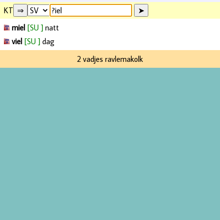
KT
miel
[SU ]
natt
viel
[SU ]
dag
2 vadjes ravlemakolk