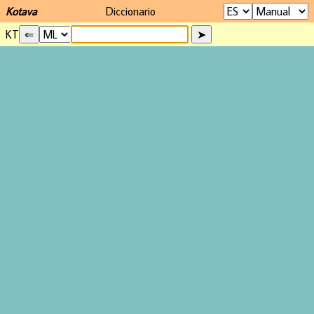
Kotava
Diccionario
KT