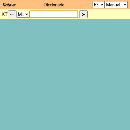
Kotava
Diccionario
KT