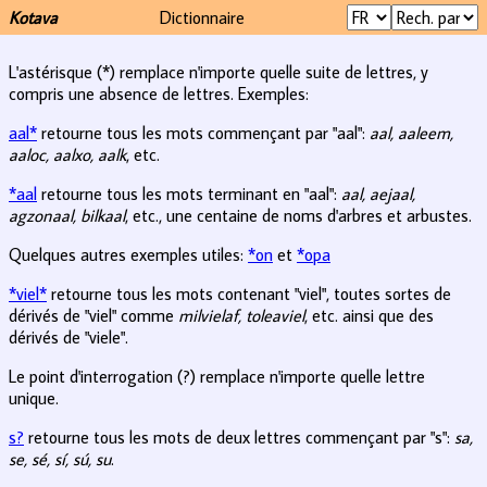
Kotava
Dictionnaire
L'astérisque (*) remplace n'importe quelle suite de lettres, y
compris une absence de lettres. Exemples:
aal*
retourne tous les mots commençant par "aal":
aal, aaleem,
aaloc, aalxo, aalk
, etc.
*aal
retourne tous les mots terminant en "aal":
aal, aejaal,
agzonaal, bilkaal
, etc., une centaine de noms d'arbres et arbustes.
Quelques autres exemples utiles:
*on
et
*opa
*viel*
retourne tous les mots contenant "viel", toutes sortes de
dérivés de "viel" comme
milvielaf, toleaviel
, etc. ainsi que des
dérivés de "viele".
Le point d'interrogation (?) remplace n'importe quelle lettre
unique.
s?
retourne tous les mots de deux lettres commençant par "s":
sa,
se, sé, sí, sú, su
.