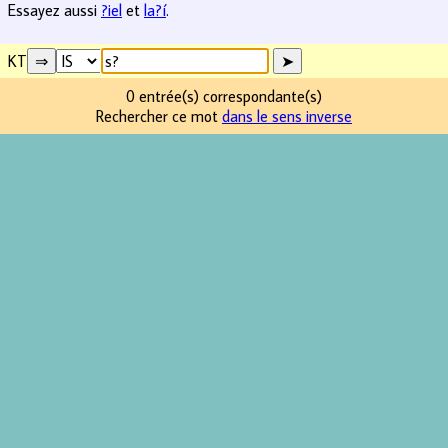
Essayez aussi
?iel
et
la?í
.
KT
0 entrée(s) correspondante(s)
Rechercher ce mot
dans le sens inverse